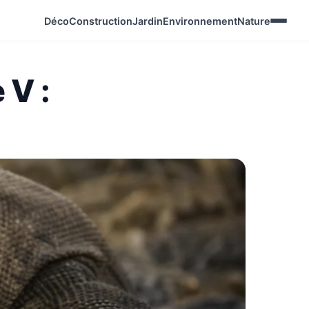
Déco
Construction
Jardin
Environnement
Nature
 V :