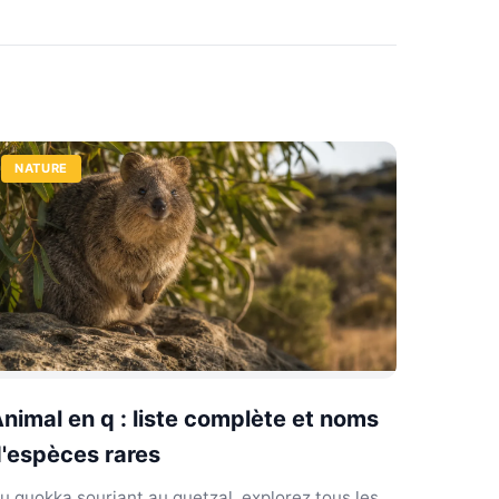
NATURE
nimal en q : liste complète et noms
'espèces rares
u quokka souriant au quetzal, explorez tous les