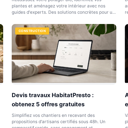
plantes et aménagez votre intérieur avec nos
a
guides d'experts. Des solutions concrètes pour un
r
habitat durable...
g
CONSTRUCTION
Devis travaux HabitatPresto :
A
obtenez 5 offres gratuites
e
Simplifiez vos chantiers en recevant des
V
propositions d'artisans certifiés sous 48h. Un
p
comparatif rapide, sans engagement et
d