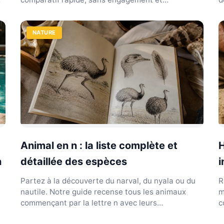
totalement gratuit.
d
NATURE
Animal en n : la liste complète et
H
n
détaillée des espèces
i
Partez à la découverte du narval, du nyala ou du
R
nautile. Notre guide recense tous les animaux
m
commençant par la lettre n avec leurs
c
caractéristiques.
é