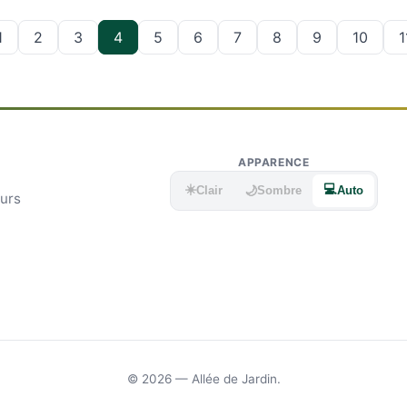
1
2
3
4
5
6
7
8
9
10
1
APPARENCE
☀️
💻
🌙
Clair
Sombre
Auto
eurs
© 2026 — Allée de Jardin.