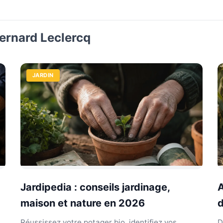
Bernard Leclercq
JARDIN
Jardipedia : conseils jardinage,
A
maison et nature en 2026
d
Réussissez votre potager bio, identifiez vos
D