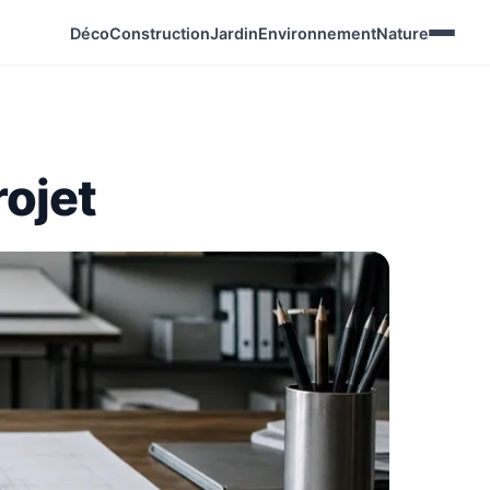
Déco
Construction
Jardin
Environnement
Nature
rojet