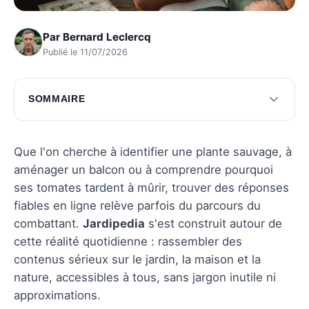
Par
Bernard Leclercq
Publié le 11/07/2026
SOMMAIRE
Guides pratiques pour le jardin
Décoration intérieure et aménagement
Que l'on cherche à identifier une plante sauvage, à
aménager un balcon ou à comprendre pourquoi
Sciences naturelles et environnement
ses tomates tardent à mûrir, trouver des réponses
Questions fréquentes
fiables en ligne relève parfois du parcours du
combattant.
Jardipedia
s'est construit autour de
cette réalité quotidienne : rassembler des
contenus sérieux sur le jardin, la maison et la
nature, accessibles à tous, sans jargon inutile ni
approximations.