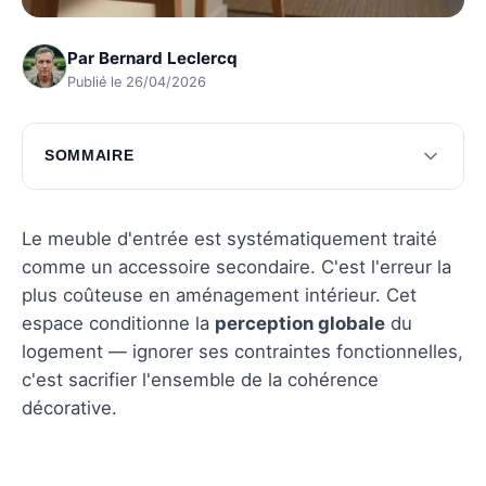
Par
Bernard Leclercq
Publié le 26/04/2026
SOMMAIRE
Les clés d'un choix de meuble d'entrée réussi
Les erreurs fréquentes à éviter dans le choix
Le meuble d'entrée est systématiquement traité
comme un accessoire secondaire. C'est l'erreur la
Questions fréquentes
plus coûteuse en aménagement intérieur. Cet
espace conditionne la
perception globale
du
logement — ignorer ses contraintes fonctionnelles,
c'est sacrifier l'ensemble de la cohérence
décorative.