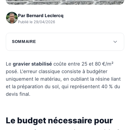
Par
Bernard Leclercq
Publié le 29/04/2026
SOMMAIRE
Le budget nécessaire pour une allée en
gravier stabilisé
Le
gravier stabilisé
coûte entre 25 et 80 €/m²
Les secrets d'entretien et de durabilité
posé. L'erreur classique consiste à budgéter
uniquement le matériau, en oubliant la résine liant
Trouver le professionnel idéal
et la préparation du sol, qui représentent 40 % du
Questions fréquentes
devis final.
Le budget nécessaire pour