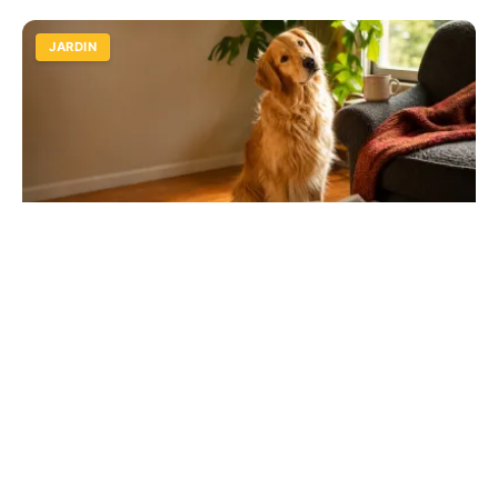
JARDIN
Quiz chiens : testez vos connaissances
sur animalcenter.fr
Découvrez si vous connaissez vraiment le meilleur ami
de l'homme. Races, santé et éducation : relevez le défi
et apprenez des faits canins surprenants.