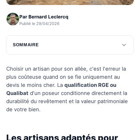
Par
Bernard Leclercq
Publié le 29/04/2026
SOMMAIRE
Les artisans adaptés pour une allée de jardin
Les critères essentiels pour choisir un artisan
Choisir un artisan pour son allée, c'est l'erreur la
plus coûteuse quand on se fie uniquement au
Comparaison des coûts et des services offerts
devis le moins cher. La
qualification RGE ou
Questions fréquentes
Qualibat
d'un poseur conditionne directement la
durabilité du revêtement et la valeur patrimoniale
de votre bien.
Les artisans adaptés pour