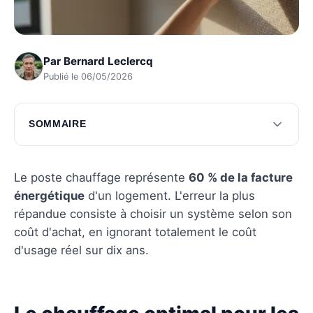
Par
Bernard Leclercq
Publié le 06/05/2026
SOMMAIRE
Le chauffage optimal pour les maisons
individuelles
Le poste chauffage représente
60 % de la facture
Choisir le chauffage pour les appartements
énergétique
d'un logement. L'erreur la plus
répandue consiste à choisir un système selon son
Les aides financières et subventions
coût d'achat, en ignorant totalement le coût
disponibles
d'usage réel sur dix ans.
Questions fréquentes