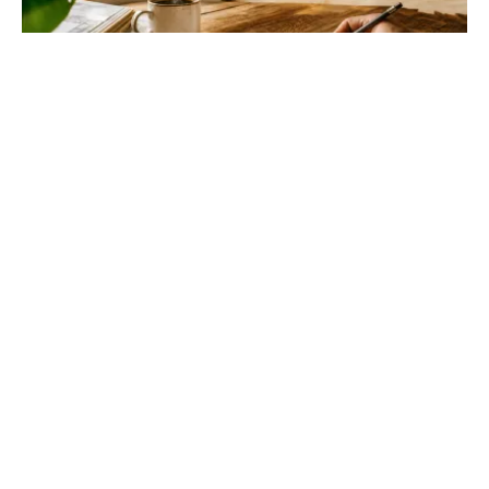
Habitats durables : simul DPE et
performance en 2026
Évaluez l'efficacité de votre maison sans attendre le
diagnostic officiel. Maîtrisez votre consommation et
planifiez vos rénovations avec précision.
Allée de Jardin
L'art de façonner et sublimer vos espaces extérieurs